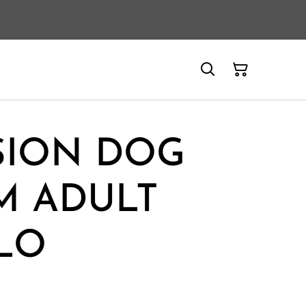
SION DOG
M ADULT
LO