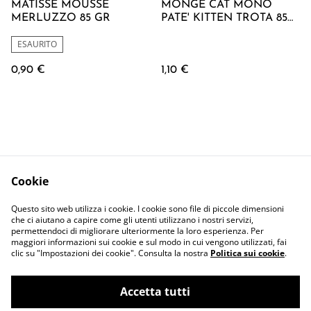
MATISSE MOUSSE
MONGE CAT MONO
MERLUZZO 85 GR
PATE' KITTEN TROTA 85
GR
ESAURITO
0,90 €
1,10 €
Cookie
Contattaci
Termini Legali
Questo sito web utilizza i cookie. I cookie sono file di piccole dimensioni
Privacy Policy
Cookie Policy
che ci aiutano a capire come gli utenti utilizzano i nostri servizi,
permettendoci di migliorare ulteriormente la loro esperienza. Per
maggiori informazioni sui cookie e sul modo in cui vengono utilizzati, fai
clic su "Impostazioni dei cookie". Consulta la nostra
Politica sui cookie
.
Accetta tutti