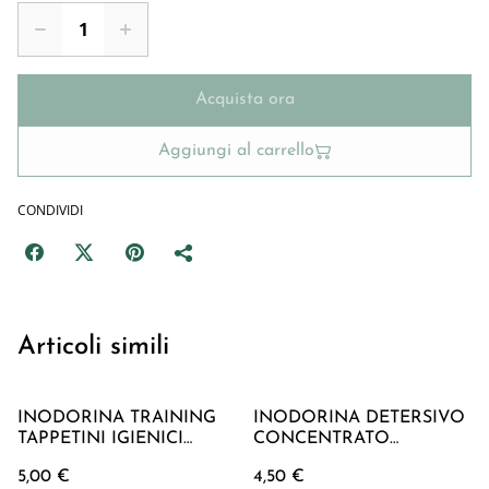
Acquista ora
Aggiungi al carrello
CONDIVIDI
Articoli simili
INODORINA TRAINING
INODORINA DETERSIVO
TAPPETINI IGIENICI
CONCENTRATO
CARBONI ATTIVI 60x60
LAVANDA 1 LT
5,00 €
4,50 €
cm