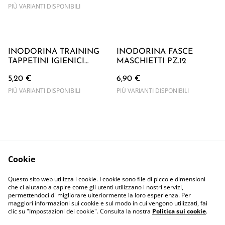
PIÙ VARIANTI DISPONIBILI
INODORINA TRAINING
INODORINA FASCE
TAPPETINI IGIENICI
MASCHIETTI PZ.12
60x90 cm
5,20 €
6,90 €
PIÙ VARIANTI DISPONIBILI
PIÙ VARIANTI DISPONIBILI
Cookie
Contattaci
Termini Legali
Questo sito web utilizza i cookie. I cookie sono file di piccole dimensioni
Privacy Policy
Cookie Policy
che ci aiutano a capire come gli utenti utilizzano i nostri servizi,
permettendoci di migliorare ulteriormente la loro esperienza. Per
maggiori informazioni sui cookie e sul modo in cui vengono utilizzati, fai
clic su "Impostazioni dei cookie". Consulta la nostra
Politica sui cookie
.