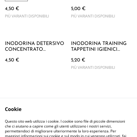
4,50 €
5,00 €
PIÙ VARIANTI DISPONIBILI
PIÙ VARIANTI DISPONIBILI
INODORINA DETERSIVO
INODORINA TRAINING
CONCENTRATO
TAPPETINI IGIENICI
LAVANDA 1 LT
60x90 cm
4,50 €
5,20 €
PIÙ VARIANTI DISPONIBILI
Cookie
Contattaci
Termini Legali
Questo sito web utilizza i cookie. I cookie sono file di piccole dimensioni
Privacy Policy
Cookie Policy
che ci aiutano a capire come gli utenti utilizzano i nostri servizi,
permettendoci di migliorare ulteriormente la loro esperienza. Per
maggiori informazioni sui cookie e sul modo in cui vengono utilizzati, fai