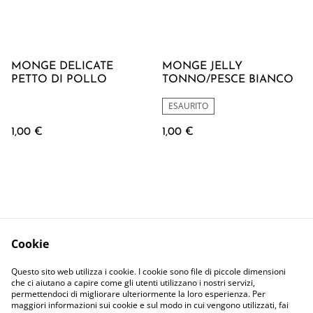
MONGE DELICATE
MONGE JELLY
PETTO DI POLLO
TONNO/PESCE BIANCO
ESAURITO
1,00 €
1,00 €
Cookie
Contattaci
Termini Legali
Questo sito web utilizza i cookie. I cookie sono file di piccole dimensioni
Privacy Policy
Cookie Policy
che ci aiutano a capire come gli utenti utilizzano i nostri servizi,
permettendoci di migliorare ulteriormente la loro esperienza. Per
maggiori informazioni sui cookie e sul modo in cui vengono utilizzati, fai