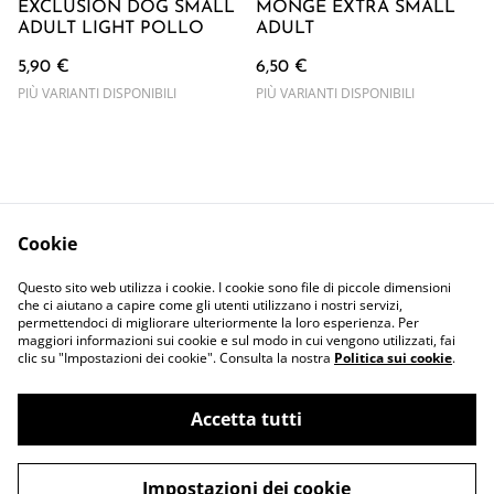
EXCLUSION DOG SMALL
MONGE EXTRA SMALL
ADULT LIGHT POLLO
ADULT
5,90 €
6,50 €
PIÙ VARIANTI DISPONIBILI
PIÙ VARIANTI DISPONIBILI
Cookie
Contattaci
Termini Legali
Questo sito web utilizza i cookie. I cookie sono file di piccole dimensioni
Privacy Policy
Cookie Policy
che ci aiutano a capire come gli utenti utilizzano i nostri servizi,
permettendoci di migliorare ulteriormente la loro esperienza. Per
maggiori informazioni sui cookie e sul modo in cui vengono utilizzati, fai
clic su "Impostazioni dei cookie". Consulta la nostra
Politica sui cookie
.
Accetta tutti
©
2026
cani FRA gatti
Impostazioni dei cookie