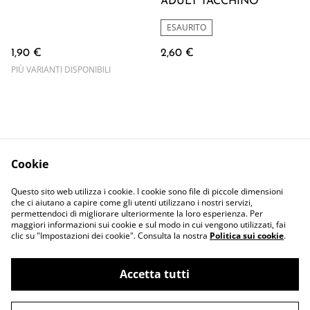
ADULT TACCHINO
ESAURITO
1,90 €
2,60 €
PIÙ VARIANTI DISPONIBILI
Cookie
Contattaci
Termini Legali
Questo sito web utilizza i cookie. I cookie sono file di piccole dimensioni
Privacy Policy
Cookie Policy
che ci aiutano a capire come gli utenti utilizzano i nostri servizi,
permettendoci di migliorare ulteriormente la loro esperienza. Per
maggiori informazioni sui cookie e sul modo in cui vengono utilizzati, fai
clic su "Impostazioni dei cookie". Consulta la nostra
Politica sui cookie
.
Accetta tutti
©
2026
cani FRA gatti