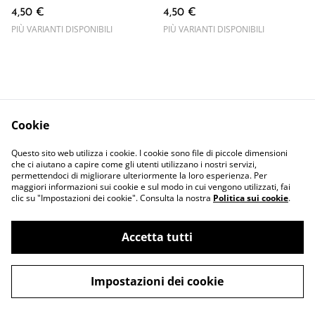
4,50 €
4,50 €
PIÙ VARIANTI DISPONIBILI
PIÙ VARIANTI DISPONIBILI
Cookie
Contattaci
Termini Legali
Questo sito web utilizza i cookie. I cookie sono file di piccole dimensioni
Privacy Policy
Cookie Policy
che ci aiutano a capire come gli utenti utilizzano i nostri servizi,
permettendoci di migliorare ulteriormente la loro esperienza. Per
maggiori informazioni sui cookie e sul modo in cui vengono utilizzati, fai
clic su "Impostazioni dei cookie". Consulta la nostra
Politica sui cookie
.
Accetta tutti
©
2026
cani FRA gatti
Impostazioni dei cookie
powered by