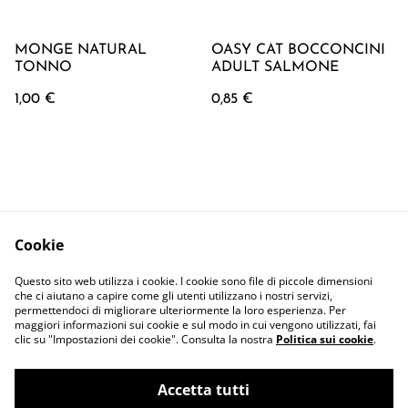
MONGE NATURAL
OASY CAT BOCCONCINI
TONNO
ADULT SALMONE
1,00 €
0,85 €
Cookie
Contattaci
Termini Legali
Questo sito web utilizza i cookie. I cookie sono file di piccole dimensioni
Privacy Policy
Cookie Policy
che ci aiutano a capire come gli utenti utilizzano i nostri servizi,
permettendoci di migliorare ulteriormente la loro esperienza. Per
maggiori informazioni sui cookie e sul modo in cui vengono utilizzati, fai
clic su "Impostazioni dei cookie". Consulta la nostra
Politica sui cookie
.
Accetta tutti