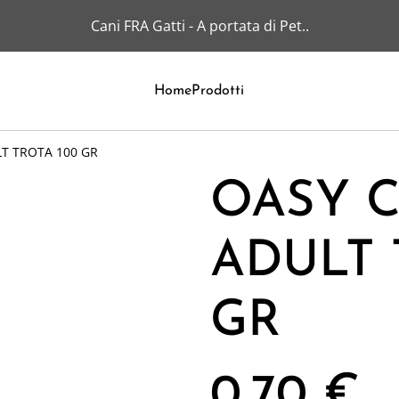
Cani FRA Gatti - A portata di Pet..
Home
Prodotti
LT TROTA 100 GR
OASY C
ADULT 
GR
0,70 €