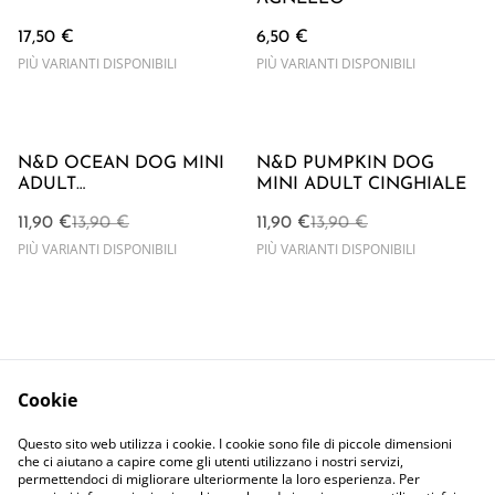
17,50 €
6,50 €
PIÙ VARIANTI DISPONIBILI
PIÙ VARIANTI DISPONIBILI
%
%
N&D OCEAN DOG MINI
N&D PUMPKIN DOG
ADULT
MINI ADULT CINGHIALE
SALMONE/MERLUZZO
11,90 €
13,90 €
11,90 €
13,90 €
PIÙ VARIANTI DISPONIBILI
PIÙ VARIANTI DISPONIBILI
Cookie
Contattaci
Termini Legali
Questo sito web utilizza i cookie. I cookie sono file di piccole dimensioni
Privacy Policy
Cookie Policy
che ci aiutano a capire come gli utenti utilizzano i nostri servizi,
permettendoci di migliorare ulteriormente la loro esperienza. Per